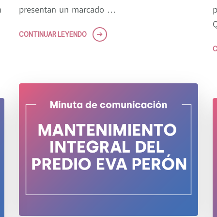
n
presentan un marcado …
p
Q
CONTINUAR LEYENDO
C