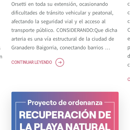
c
Orsetti en toda su extensión, ocasionando
c
dificultades de tránsito vehicular y peatonal,
c
afectando la seguridad vial y el acceso al
transporte público. CONSIDERANDO:Que dicha
e
arteria es una vía estructural de la ciudad de
p
Granadero Baigorria, conectando barrios …
s
d
n
CONTINUAR LEYENDO
c
C