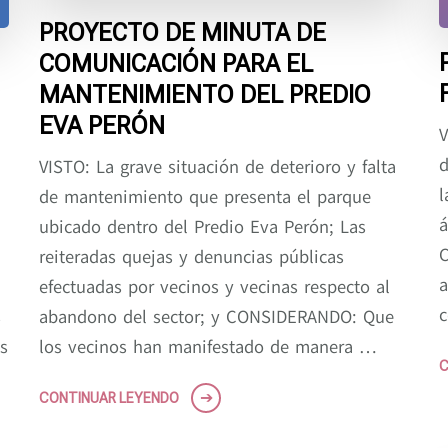
PROYECTO DE MINUTA DE
COMUNICACIÓN PARA EL
MANTENIMIENTO DEL PREDIO
EVA PERÓN
V
d
VISTO: La grave situación de deterioro y falta
l
de mantenimiento que presenta el parque
á
ubicado dentro del Predio Eva Perón; Las
C
reiteradas quejas y denuncias públicas
a
efectuadas por vecinos y vecinas respecto al
c
s
abandono del sector; y CONSIDERANDO: Que
s
los vecinos han manifestado de manera …
C
CONTINUAR LEYENDO